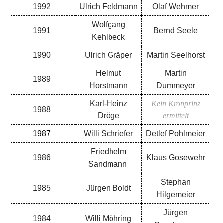
1992
Ulrich Feldmann
Olaf Wehmer
Wolfgang
1991
Bernd Seele
Kehlbeck
1990
Ulrich Gräper
Martin Seelhorst
Helmut
Martin
1989
Horstmann
Dummeyer
Karl-Heinz
Kein Kronprinz
1988
Dröge
ermittelt
1987
Willi Schriefer
Detlef Pohlmeier
Friedhelm
1986
Klaus Gosewehr
Sandmann
Stephan
1985
Jürgen Boldt
Hilgemeier
Jürgen
1984
Willi Möhring