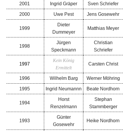
2001
Ingrid Gräper
Sven Schriefer
2000
Uwe Pest
Jens Gosewehr
Dieter
1999
Matthias Meyer
Dummeyer
Jürgen
Christian
1998
Speckmann
Schriefer
Kein König
1997
Carsten Christ
Ermittelt
1996
Wilhelm Barg
Werner Möhring
1995
Ingrid Neumannn
Beate Nordhorn
Horst
Stephan
1994
Renzelmann
Stammberger
Günter
1993
Heike Nordhorn
Gosewehr