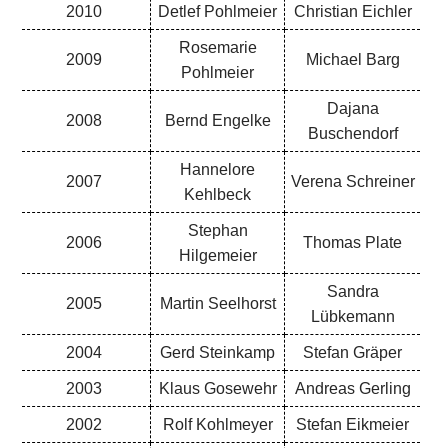
2010
Detlef Pohlmeier
Christian Eichler
Rosemarie
2009
Michael Barg
Pohlmeier
Dajana
2008
Bernd Engelke
Buschendorf
Hannelore
2007
Verena Schreiner
Kehlbeck
Stephan
2006
Thomas Plate
Hilgemeier
Sandra
2005
Martin Seelhorst
Lübkemann
2004
Gerd Steinkamp
Stefan Gräper
2003
Klaus Gosewehr
Andreas Gerling
2002
Rolf Kohlmeyer
Stefan Eikmeier