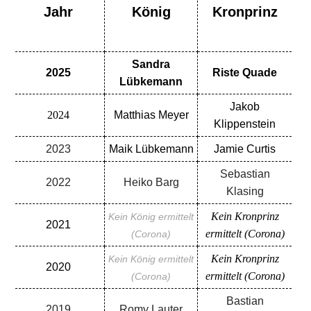
Jahr
König
Kronprinz
Sandra
2025
Riste Quade
Lübkemann
Jakob
2024
Matthias Meyer
Kli
ppenstein
2023
Maik Lübkemann
Jamie Curtis
Sebastian
2022
Heiko Barg
Klasing
Kein Kronprinz
Kein König ermittelt
2021
ermittelt (Corona)
(Corona)
Kein Kronprinz
Kein König ermittelt
2020
ermittelt (Corona)
(Corona)
Bastian
2019
Romy Lauter