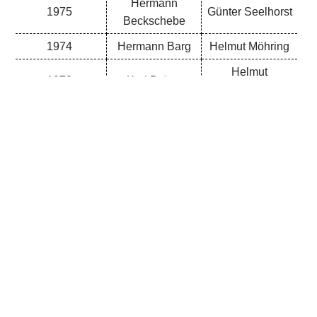
Hermann
1975
Günter Seelhorst
Beckschebe
1974
Hermann Barg
Helmut Möhring
Helmut
1973
Karl Dröge
Speckmann
1972
Alfred Nordhorn
Günter Kehlbeck
1971
Willi Ostermeier
Fritz Kropp
1970
Willi Barg
Günter Möhring
1969
Karl Dummeyer
Jürgen Boldt
Ewald
Manfred
1968
Speckmann
Wysgalla
Wilfried
1967
Otto Schriefer
Schreiner
1966
Willi Hilgemeier
Otto Verbarg