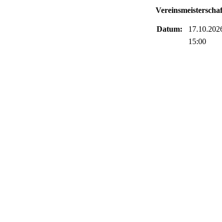
Vereinsmeisterscha
Datum:
17.10.202
15:00
Zurück zur Übersich
Danke an Finn Kuh
Kalenders
Nordelkalender25
Danke an Finn Kuhn f
Nordelkalender25