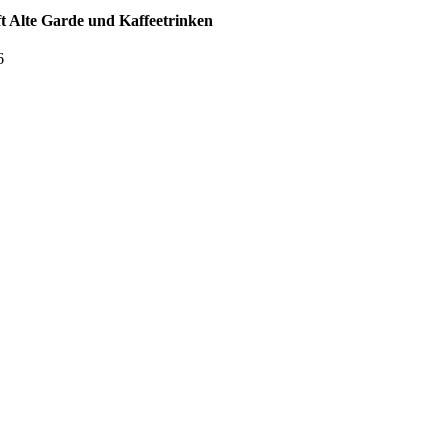
ft Alte Garde und Kaffeetrinken
6
t
Alle Termine des Schützenver
n für die Digitalisierung des
zum Download!
.ics
(20.06KB)
ür die Digitalisierung des Kalenders
.ics
(20.06KB)